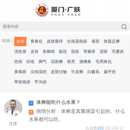
疾病：
全部
青春痘
皮肤瘙痒
生殖器疱疹
雀斑
体股足癣
洗纹身
皮炎
鱼鳞病
跖疣
脱发
荨麻疹
湿疹
毛囊炎
疤痕
疥疮
脚气
花斑癣
斑秃
酒槽鼻
毛周角化
黄褐斑
尖锐湿疣
皮肤过敏
牛皮癣
白癜风
扁平疣
带状疱疹
甲沟炎
体癣能吃什么水果？
病情分析：体癣是真菌感染引起的。什么
水果都可以吃。
汪洋
点击数
203
2023-02-21