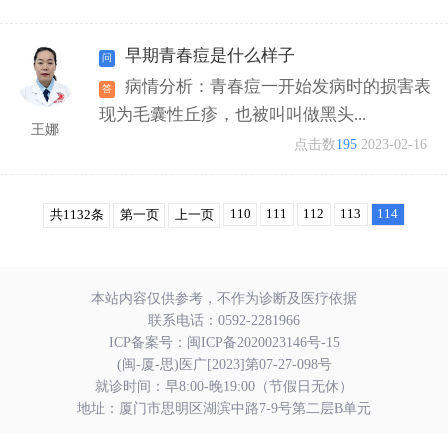
早期青春痘是什么样子
病情分析：青春痘一开始发病时的损害表
现为毛囊性丘疹，也被叫叫做黑头...
王娜
点击数
195
2023-02-16
110
111
112
113
114
共1132条
第一页
上一页
本站内容仅供参考，不作为诊断及医疗依据
联系电话：
0592-2281966
ICP备案号：
闽ICP备2020023146号-15
(闽-厦-思)医广[2023]第07-27-098号
就诊时间：早8:00-晚19:00（节假日无休）
地址：厦门市思明区湖滨中路7-9号第二层B单元