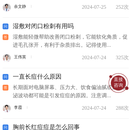
2024-07-25
252次
余文静
湿敷对闭口粉刺有用吗
湿敷能轻微帮助改善闭口粉刺，它能软化角质，促
进毛孔张开，有利于杂质排出。记得使用...
2024-07-24
325次
王伟英
一直长痘什么原因
直接
咨询
长期面对电脑屏幕、压力大、饮食偏油腻或是内分
泌波动都可能是引发痘痘的原因。注意调...
2024-07-24
288次
李霞
胸前长红痘痘是怎么回事